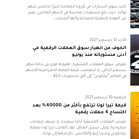
تكبد سوق السيارات في أوروبا انكماشا كبيرًا لخامس شهر
تواليا، حيث بلغ مستويات قياسية في الشهر الماضي، يعبر
عن العودة البطيئة للصناعة وأنها أصبحت...
الأحد 12 ديسمبر 2021
الخوف من انهيار سوق العملات الرقمية في
أدنى مستوياته منذ يوليو
تعرض سوق العملات المشفرة، لهبوط قوي في بداية شهر
ديسمبر الحالي، إذ انخفضت قيمة العملة الافتراضية الأشهر
في العالم “بيتكوين” إلى أقل مستويات الـ42...
الجمعة 10 ديسمبر 2021
قيمة تيرا لونا ترتفع بأكثر من 40000% بعد
اكتساح 4 عملات رقمية
تعيش العملات المشفرة أياما سعيدة، إذ تشهد ارتفاعات
صاروخية، وعلى سبيل المثال، فقد أطاحت تيرا لونا بعملة
دوجكوين وشيبا إينو وأفالانش، بالإضافة إلى بولكا...