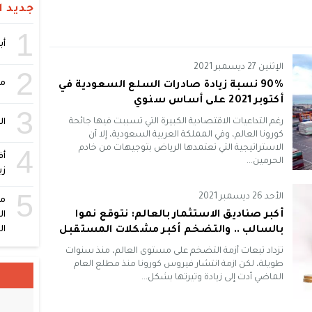
جديد ال
1
أبر
الإثنين 27 ديسمبر 2021
2
مص
90% نسبة زيادة صادرات السلع السعودية في
أكتوبر 2021 على أساس سنوي
3
رغم التداعيات الاقتصادية الكبيرة التي تسببت فيها جائحة
ال
كورونا العالم، وفي المملكة العربية السعودية، إلا أن
الاستراتيجية التي تعتمدها الرياض بتوجيهات من خادم
4
أف
الحرمين...
زي
5
الأحد 26 ديسمبر 2021
أكبر صناديق الاستثمار بالعالم: نتوقع نموا
بالسالب .. والتضخم أكبر مشكلات المستقبل
ال
تزداد تبعات أزمة التضخم على مستوى العالم، منذ سنوات
طويلة، لكن ازمة انتشار فيروس كورونا منذ مطلع العام
الماضي أدت إلى زيادة وتيرتها بشكل...