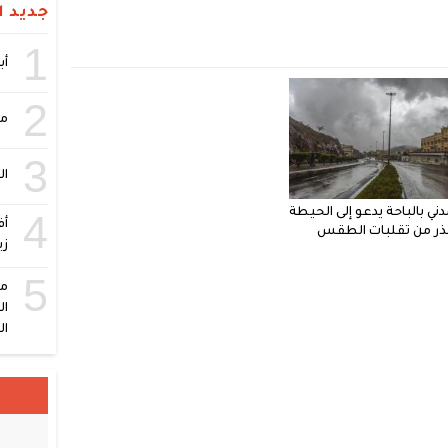
جديد ال
1
أبر
2
مص
3
ال
مدني بالباحة يدعو إلى الحيطة
4
أف
ذر من تقلبات الطقس
زي
5
ال