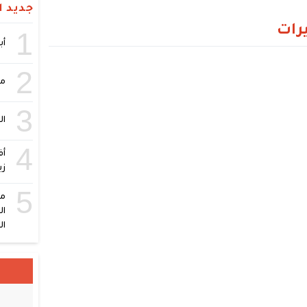
جديد ال
يرات
1
أبر
2
مص
3
ال
4
أف
زي
5
ال