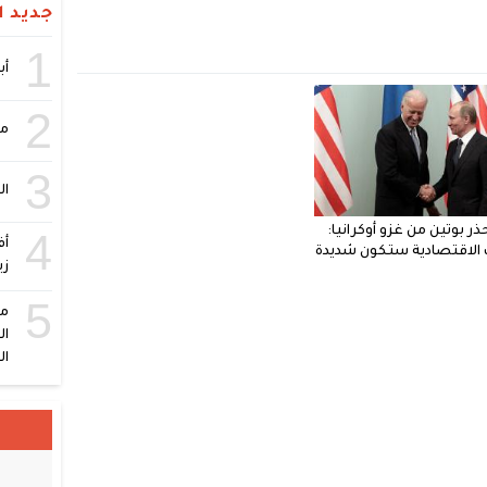
جديد ال
1
أبر
2
مص
3
ال
حذر بوتين من غزو أوكرانيا:
4
أف
ت الاقتصادية ستكون شديدة
زي
5
ال