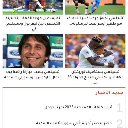
تشيلسي يُجهز عرضا كبيرا للتعاقد
تعرف على موعد القمة الإنجليزية
مع ظهير أيسر لعب لبرشلونة...
المُنتظرة بين ليفربول وتشيلسي
في...
تشيلسي يستضيف نوريتش
تشيلسي يلعب مباراة رائعة بعد
الهابط رسميا في افتتاح الجولة 36
إنتقال ماركوس الونسو إلي صفوفة
.....
جديد الأخبار
1
أبرز الكلمات المفتاحية 2023 تقرير جوجل
2
مصر تتصدر أفريقياً في سوق الألعاب الرقمية