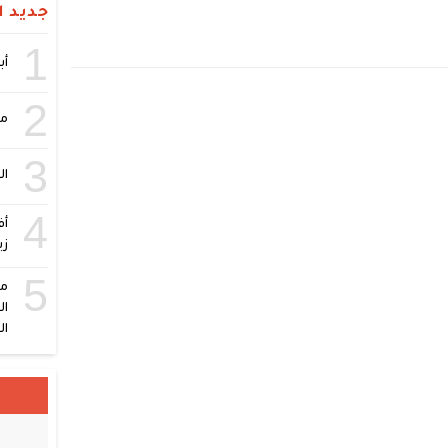
جديد ال
1
أبر
2
مص
3
ال
4
أف
زي
5
ال