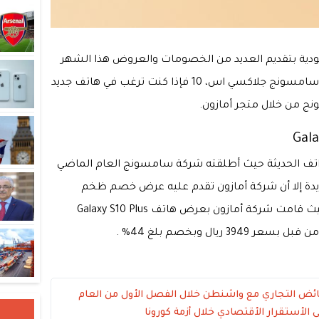
عودية بتقديم العديد من الخصومات والعروض هذا الشهر
بمناسبة عيد الأضحى المبارك على هواتف سامسونج جلاكسي اس، 10 فإذا كنت ترغب في هاتف جديد
 من خلال متجر أمازون.
سونج Galaxy S10 من الهواتف الحديثة حيث أطلقته شركة سامسونج العام الماضي
ريدة إلا أن شركة أمازون تقدم عليه عرض خصم ظخم
للغاية ويوجد، عدة هواتف من هذه الفئة حيث قامت شركة أمازون بعرض هاتف Galaxy S10 Plus
ائض التجاري مع واشنطن خلال الفصل الأول من العام
الأستقرار الأقتصادي خلال أزمة كورونا