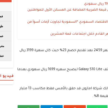
قيمة الضريبة المضافة عن المسكن الأول للمواطنين
ة الاقتصاد السعودي “السعودية تجاوزت أزمات أسوأ من
ر القادم خلال اجتماعات قمة العشرين
بينما طرحت الشركة هاتف Galaxy S10 بسعر 2459 بعد تقديم خصم 23% حيث كان سعرة 3199 ريال
وقامت الشركة بتقديم خصم 26% علي هاتف Galaxy S10 Lite ليصبح سعره 1699 ريال سعودي بعدما
فيديو 
يذكر أن الملياردير الأمريكي جيف بيزوس مالك شركة امازون قد حقق بالأمس فقط مكاسب 13 مليار
 8% .