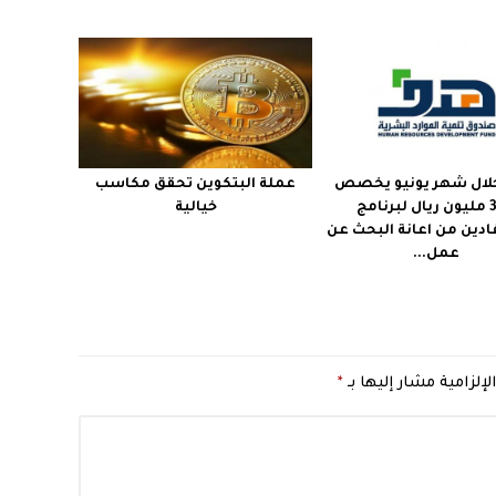
لال شهر يونيو يخصص
عملة البتكوين تحقق مكاسب
348 مليون ريال لبرنامج
خيالية
دين من اعانة البحث عن
عمل...
لإلزامية مشار إليها بـ
*