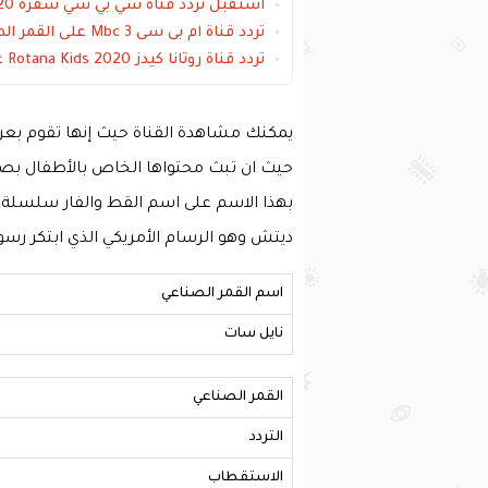
استقبل تردد قناة سي بي سي سفرة Cbc sofra 2020 على القمر الصناعي النايل سات
تردد قناة ام بى سى 3 Mbc على القمر الصناعي عرب سات والنايل سات
تردد قناة روتانا كيدز Rotana Kids 2020 على القمر الصناعي عرب سات
يمكنك مشاهدة القناة حيث إنها تقوم بعرض
حيث ان تبث محتواها الخاص بالأطفال بصو
بهذا الاسم على اسم القط والفار سلسلة 
ديتش وهو الرسام الأمريكي الذي ابتكر رس
اسم القمر الصناعي
نايل سات
القمر الصناعي
التردد
الاستقطاب