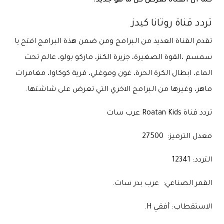
كما ان القناة تعرض كل ما هو جديد.
تردد قناة روتانا كيدز
تقدم القناة العديد من البرامج ومن ضمن هذة البرامج افتح يا
سمسم ،القوة الصغيرة، جزيرة الكنز، ماركو بولو، عالم تحت
الماء، ابطال الكرة الحرة، غون وموغلي، قرية كوكاوا، مغامرات
ماهر، وغيرها من البرامج الاخري التي تعرض على شاشتها.
تردد قناة Roatan Kids عرب سات
معدل الترميز: 27500
التردد: 12341
القمر الصناعي: عرب بدر سات.
الاستقطاب: أفقي H.