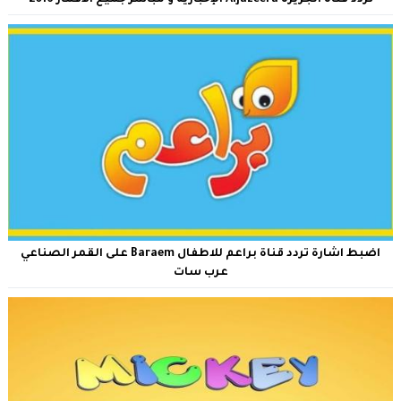
تردد قناة الجزيرة Aljazeera الإخبارية و مباشر جميع الأقمار 2016
اضبط اشارة تردد قناة براعم للاطفال Baraem على القمر الصناعي
عرب سات