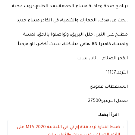
برنامج صحة وعافية،
مساء الجمعة،بعد الطبع،دروب محبة
،بحث عن هدف،
الجمارك والتنمية، في الكادر،مساء جديد
مطبخ على النيل،
حلل البريق، وتواصلوا بالحق، لمسة
ولمسة، كاميرا BN ،مافي مشكلة، سبت أخضر، الو مرحباً
القمر الصناعي : نايل سات
التردد:11137
الاستقطاب:عمودي
معدل الترميز:27500
اقرأ أيضا...
ضبط اشارة تردد قناة إم تي في اللبنانية MTV 2020 على
القمر الصناعي عرب سات والنايل سات