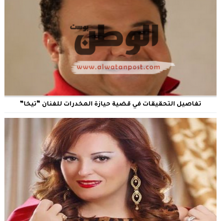
تفاصيل التحقيقات في قضية حيازة المخدرات للفنان “تيخا”