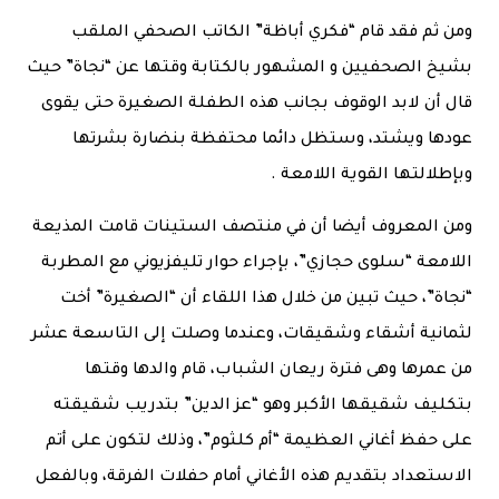
ومن ثم فقد قام “فكري أباظة” الكاتب الصحفي الملقب
بشيخ الصحفيين و المشهور بالكتابة وقتها عن “نجاة” حيث
قال أن لابد الوقوف بجانب هذه الطفلة الصغيرة حتى يقوى
عودها ويشتد، وستظل دائما محتفظة بنضارة بشرتها
وبإطلالتها القوية اللامعة .
ومن المعروف أيضا أن في منتصف الستينات قامت المذيعة
اللامعة “سلوى حجازي”، بإجراء حوار تليفزيوني مع المطربة
“نجاة”، حيث تبين من خلال هذا اللقاء أن “الصغيرة” أخت
لثمانية أشقاء وشقيقات، وعندما وصلت إلى التاسعة عشر
من عمرها وهى فترة ريعان الشباب، قام والدها وقتها
بتكليف شقيقها الأكبر وهو “عز الدين” بتدريب شقيقته
على حفظ أغاني العظيمة “أم كلثوم”، وذلك لتكون على أتم
الاستعداد بتقديم هذه الأغاني أمام حفلات الفرقة، وبالفعل