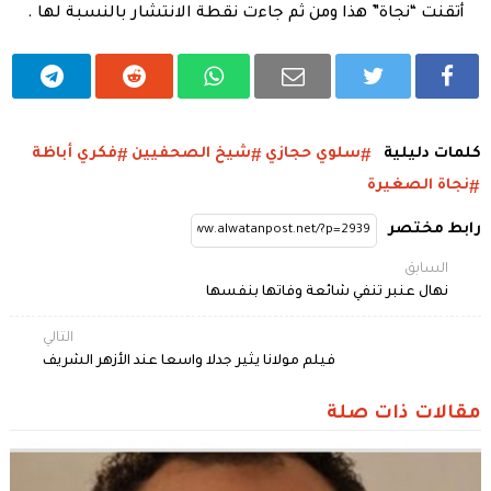
أتقنت “نجاة” هذا ومن ثم جاءت نقطة الانتشار بالنسبة لها .
كلمات دليلية
سلوي حجازي
شيخ الصحفيين
فكري أباظة
نجاة الصغيرة
رابط مختصر
السابق
نهال عنبر تنفي شائعة وفاتها بنفسها
التالي
فيلم مولانا يثير جدلا واسعا عند الأزهر الشريف
مقالات ذات صلة