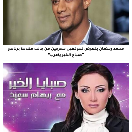
محمد رمضان يتعرض لموقفين محرجين من جانب مقدمة برنامج
“صباح الخير ياعرب”