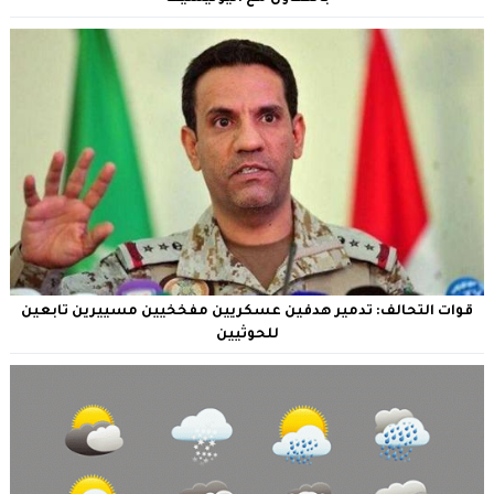
قوات التحالف: تدمير هدفين عسكريين مفخخيين مسييرين تابعين
للحوثيين