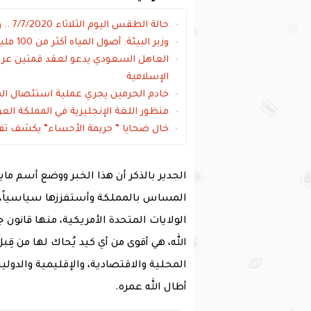
حالة الطقس اليوم الثلاثاء 7/7/2020 .. والأرصاد تحذر من موجة حرارة شديدة
وزير البيئة: أصول المياه أكثر من 100 مليار ريال
العاهل السعودي يدعو لعقد قمتين عربية
الإسلامية
خادم الحرمين يجري عملية استئصال المر
منظور اللغة الإنجليزية في المملكة الع
خال ضحايا ” جريمة الأحساء” يكشف تف
الجدير بالذكر أن هذا الخبر ووضع أسم مايا
المساس بالمملكة وأستفززها سياسياً،
الولايات المتحدة الأمريكية، منها قانون 
الله، هي أقوى من أي كيد يُحاك لها من قِ
المحلية والاقتصادية، والإقليمية والدو
أطال الله عمره.