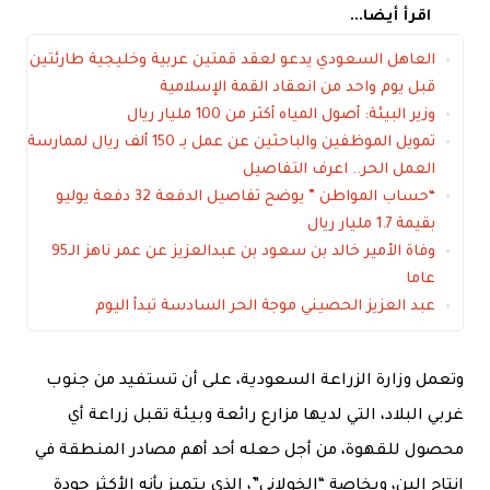
اقرأ أيضا...
العاهل السعودي يدعو لعقد قمتين عربية وخليجية طارئتين
قبل يوم واحد من انعقاد القمة الإسلامية
وزير البيئة: أصول المياه أكثر من 100 مليار ريال
تمويل الموظفين والباحثين عن عمل بـ 150 ألف ريال لممارسة
العمل الحر.. اعرف التفاصيل
“حساب المواطن ” يوضح تفاصيل الدفعة 32 دفعة يوليو
بقيمة 1.7 مليار ريال
وفاة الأمير خالد بن سعود بن عبدالعزيز عن عمر ناهز الـ95
عاما
عبد العزيز الحصيني موجة الحر السادسة تبدأ اليوم
وتعمل وزارة الزراعة السعودية، على أن تستفيد من جنوب
غربي البلاد، التي لديها مزارع رائعة وبيئة تقبل زراعة أي
محصول للقهوة، من أجل حعله أحد أهم مصادر المنطقة في
إنتاج البن، وبخاصة “الخولاني”، الذي يتميز بأنه الأكثر جودة