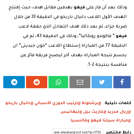
وذلك بعد أن فاز علي
فيغو
بهدفين مقابل هدف، حيث إفتتح
الهدف الأول اللاعب دانيال باريخو في الدقيقة 33 من خلال
ضربة جزاء، ثم بعد ذلك هدف التعادل الذي حققة لاعب
فيغو
” فاكوندو رونكاليا”، وذلك في الدقيقة 43، ثم في
الدقيقة 77 من المباراة إستطاع اللاعب “جون جيديتى” ان
يحسم نتيجة المباراه بهدف أخر ليصبح فريقة فائز عن
منافسة بنتيجة 2-1.
كلمات دليلية
برشلونة
ترتيب الدوري الأسباني
دانيال باريخو
ريال مدريد
غاريث بيل
ليغانيس
مباراة سيلتا فيغو وفالنسيا
رابط مختصر