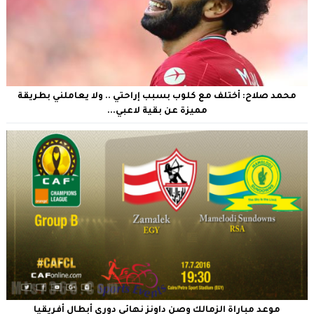
محمد صلاح: أختلف مع كلوب بسبب إراحتي .. ولا يعاملني بطريقة
مميزة عن بقية لاعبي...
موعد مباراة الزمالك وصن داونز نهائي دوري أبطال أفريقيا