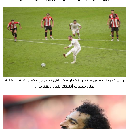
ريال مدريد بنفس سيناريو مباراة خيتافي يسرق إنتصارا هاما للغاية
على حساب أتليتك بلباو ويقترب...