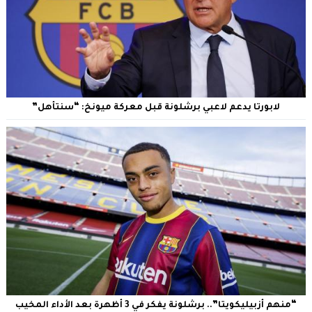
لابورتا يدعم لاعبي برشلونة قبل معركة ميونخ: “سنتأهل”
“منهم أزبيليكويتا”.. برشلونة يفكر في 3 أظهرة بعد الأداء المخيب