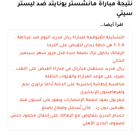
نتيجة مباراة مانشستر يونايتد ضد ليستر
سيتي
اقرأ أيضا...
التشكيلة المُتوقعة لمباراة ريال مدريد اليوم ضد غرناطة ..
4-3-3 هى خطة زيدان للقبض على الليجا
الزمالك يحاول ترك بصمة جيدة قبل مرور شهر سبتمبر
الحالي
ريال مدريد يستقبل فياريال في مباراة القبض على اللقب ..
تعرف على موعد المباراة والقنوات الناقلة
منافسة إيطالية إنجليزية على الدبابة آداما تراوري نجم
ولفرهامبتون الإنجليزي
ليفربول يعود لنغمة الإنتصارات ويفوز على أستون فيلا
بهدفين دون رد .. ماني يُسجل وصلاح يصنع
حسام البدري يتفاوض مع الزمالك على إنتقال محمود جنش
لصفوف النادي الأهلي