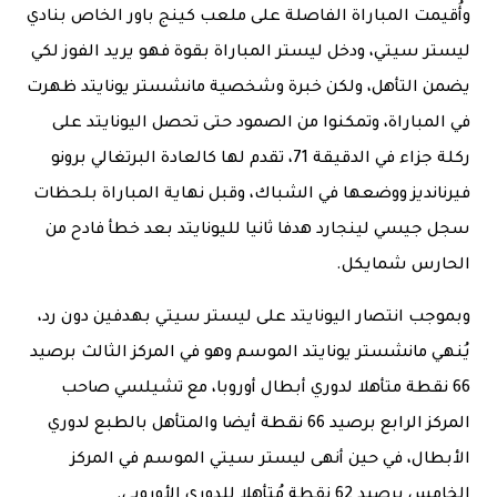
وأُقيمت المباراة الفاصلة على ملعب كينج باور الخاص بنادي
ليستر سيتي، ودخل ليستر المباراة بقوة فهو يريد الفوز لكي
يضمن التأهل، ولكن خبرة وشخصية مانشستر يونايتد ظهرت
في المباراة، وتمكنوا من الصمود حتى تحصل اليونايتد على
ركلة جزاء في الدقيقة 71، تقدم لها كالعادة البرتغالي برونو
فيرنانديز ووضعها في الشباك، وقبل نهاية المباراة بلحظات
سجل جيسي لينجارد هدفا ثانيا لليونايتد بعد خطأ فادح من
الحارس شمايكل.
وبموجب انتصار اليونايتد على ليستر سيتي بهدفين دون رد،
يُنهي مانشستر يونايتد الموسم وهو في المركز الثالث برصيد
66 نقطة متأهلا لدوري أبطال أوروبا، مع تشيلسي صاحب
المركز الرابع برصيد 66 نقطة أيضا والمتأهل بالطبع لدوري
الأبطال، في حين أنهى ليستر سيتي الموسم في المركز
الخامس برصيد 62 نقطة مُتأهلا للدوري الأوروبي.