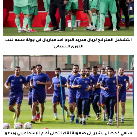
التشكيل المتوقع لريال مدريد اليوم ضد فياريال في جولة حسم لقب
الدوري الإسباني
سامي قمصان يشير إلى صعوبة لقاء الأهلي أمام الإسماعيلي ويدعو