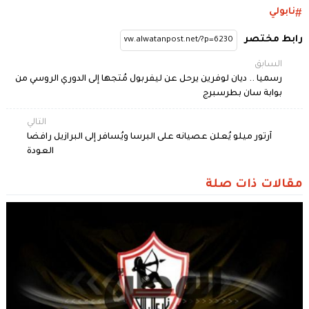
نابولي
رابط مختصر
السابق
رسميا .. ديان لوفرين يرحل عن ليفربول مُتجها إلى الدوري الروسي من
بوابة سان بطرسبرج
التالي
آرتور ميلو يُعلن عصيانه على البرسا ويُسافر إلى البرازيل رافضا
العودة
مقالات ذات صلة