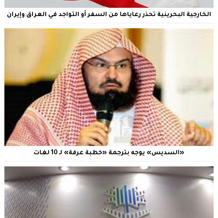
الخارجية البحرينية تحذر رعاياها من السفر أو التواجد في العراق وإيران
«السديس» يوجه بترجمة «خطبة عرفة» لـ 10 لغات