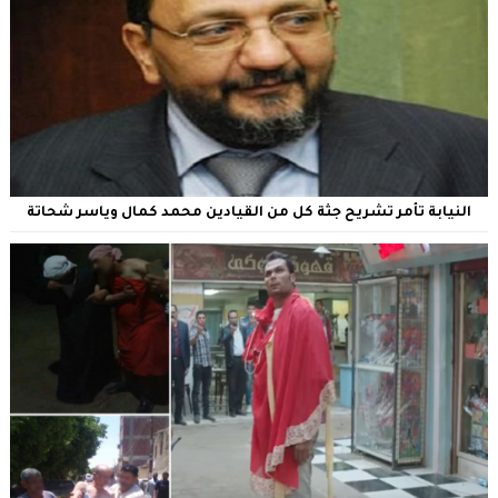
النيابة تأمر تشريح جثة كل من القيادين محمد كمال وياسر شحاتة