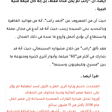
أيضا، أن “راتب لم يكن فنانا فقط، بل إنه كان قيمة فنية
كبيرة .
حيث أن من المعروف عن “أحمد راتب”، أنة من مواليد القاهرة
وبالتحديد بحي السيدة زينب، حيث أنة قد أبدع في مجال عملة
واستطاع أن يؤدى أجمل وأروع ما عندة في ذلك المجال .
فقد تألق “راتب” من خلال مشواره السينمائي، حيث أنة قد
شارك في أكثر من”60″ فيلما، وأدوار أخرى كثيرة ومتنوعة ما
بين “مسرح، وتليفزيون، وسينما” .
اقرأ أيضا...
المتحدث باسم وزارة الرى: الملء الأول لسد لنهضة لم يؤثر
على حصة مصر المائية ولدينا مخاوف من الجفاف
أوروبا تحتل صدارة القارات المصدرة للسياحة إلى مصر خلال
عام 2018 بأكثر من 11 مليون سائح
حرب 6 أكتوبر .. تعرف علي أشهر العائلات بمحافظة الشرقية