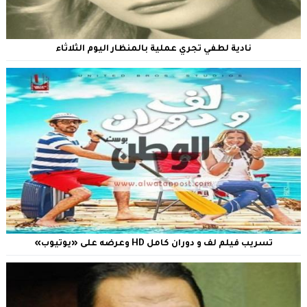
نادية لطفي تجري عملية بالمنظار اليوم الثلاثاء
تسريب فيلم لف و دوران كامل HD وعرضه على «يوتيوب»