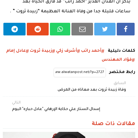
يذكر أن الفنان القدير “أحمد راتب” قد فارق الحياة بعد
ساعات قليلة جدا من وفاة الفنانة العظيمة “زبيدة ثروت ” .
كلمات دليلية
أحمد راتب
أشرف زكي
زبيدة ثروت
عادل إمام
فؤاد المهندس
رابط مختصر
السابق
وفاة زبيدة ثروت بعد معاناه من المرض
التالي
إسدال الستار علي حكاية الإرهابي "عادل حباره" اليوم
مقالات ذات صلة