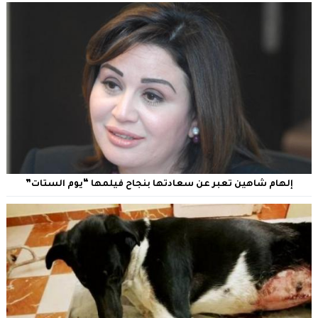
إلهام شاهين تعبر عن سعادتها بنجاح فيلمها “يوم الستات”