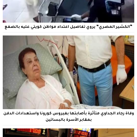
“الكشير المصري” يروي تفاصيل اعتداء مواطن كويتي عليه بالصفع
وفاة رجاء الجداوي متأثرة بأصابتها بفيروس كورونا واستعدادات الدفن
بمقابر الأسرة بالبساتين