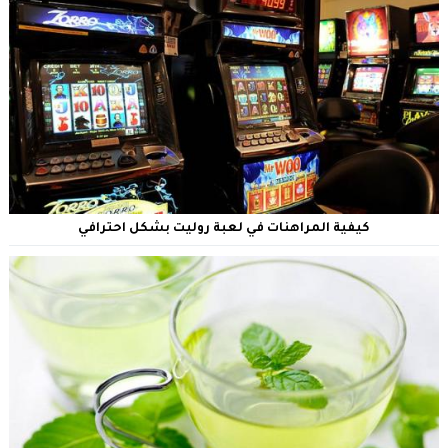
كيفية المراهنات في لعبة روليت بشكل احترافي