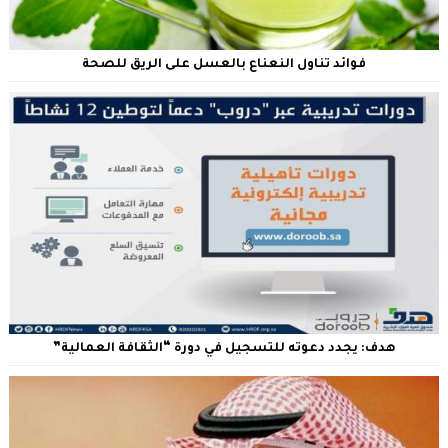
فوائد تناول النعناع بالعسل على الريق للصحة
هدف: يجدد دعوته للتسجيل في دورة “الثقافة العمالية”