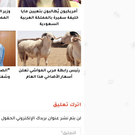
أمريكيون يُطالبون بتعيين مايا
وزير 
خليفة سفيرة بالمملكة العربية
المملكة لـ178
السعودية
رئيس رابطة مربي المواشي تعلن
أسعار الأضاحي هذا العام
وشفاء 1980 حالة اليو
اترك تعليق
لن يتم نشر عنوان بريدك الإلكتروني.
الحقول ا