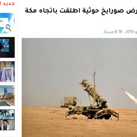
جديد ال
رض صورايخ حوثية اطلقت باتجاه مكة