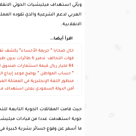
ويأتي استهداف ميليشيات الحوثي الانقل
العربي لدعم الشرعية والذي تقوده الممل
الانقلابية.
اقرأ أيضا...
خال ضحايا ” جريمة الأحساء” يكشف تف
قوات التحالف: تدمير 6 طائرات بدون طيار وصاروخين أطلقها الحوثيين باتجاه المملكة
84 مليار ريال قيمة استثمارات صندوق العامة في العام الحالي
” حساب المواطن ” يوضح موعد إيداع الدفعة 32 الخاصة بشه
منظور اللغة الإنجليزية في المملكة الع
أمن الدولة السعودي يعلن استهداف م
حيث قامت المقاتلات الجوية التابعة للت
جوية استهدفت عددا من قيادات ميليشيات ا
ما أسفر عن وقوع خسائر بشرية كبيرة في 