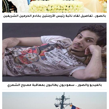
بالصور.. تفاصيل لقاء نائبة رئيس الأرجنتين بخادم الحرمين الشريفين
بالفيديو والصور .. سعوديون يطالبون بمعاقبة ممدوح الشمري