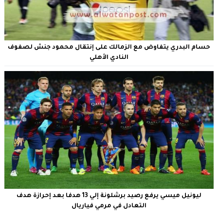
حسام البدري يتفاوض مع الزمالك على إنتقال محمود جنش لصفوف
النادي الأهلي
ليونيل ميسي يرفع رصيد برشلونة إلي 13 هدفا بعد إحرازة هدف
التعادل في مرمي فياريال