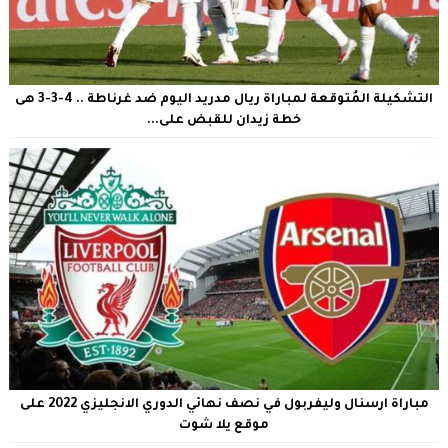
التشكيلة المُتوقعة لمباراة ريال مدريد اليوم ضد غرناطة .. 4-3-3 هى
خطة زيدان للقبض على...
مباراة ارسنال وليفربول في نصف نهائي الدوري الانجليزي 2022 على
موقع يلا شوت