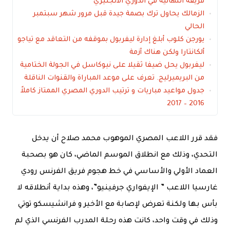
فريقه النهائية في الدوري الانجليزي
الزمالك يحاول ترك بصمة جيدة قبل مرور شهر سبتمبر
الحالي
يورجن كلوب أبلغ إدارة ليفربول بموقفه من التعاقد مع تياجو
ألكانتارا ولكن هناك أزمة
ليفربول يحل ضيفا ثقيلا على نيوكاسل في الجولة الختامية
من البريميرليج. تعرف على موعد المباراة والقنوات الناقلة
جدول مواعيد مباريات و ترتيب الدوري المصري الممتاز كاملاً
2016 – 2017
فقد قرر اللاعب المصري الموهوب محمد صلاح أن يدخل
التحدي، وذلك مع انطلاق الموسم الماضي، كان هو بصحبة
العماد الأولي والأساسي في خط هجوم فريق الفرنس رودي
غارسيا اللاعب ” الإيفواري جرفينيو”، وهذه بداية أنطلاقه لا
بأس بها ولكنة تعرض لإصابة مع الأخير و فرانشيسكو توتي
وذلك في وقت واحد، كانت هذه رحلة المدرب الفرنسي الذي لم