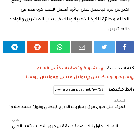
وذلك بسي أدائة المتميز ولياقتة البدنية العالية، حيث رشح
اكثر من مرة ليحصل علي جائزة أفضل لاعب كرة قدم في
العالم و جائزة الكرة الذهبية وذلك في سن العشرين والواحد
والعشرين.
كلمات دليلية
برشلونة
تصفيات كأس العالم
سيرجيو بوسكيتس
ليونيل ميسي
مونديال روسيا
رابط مختصر
السابق
تعرف على جدول فرق ومباريات الدوري الإيطالي وفوز " محمد صلاح "
التالي
الزمالك يحاول ترك بصمة جيدة قبل مرور شهر سبتمبر الحالي