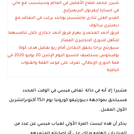
شيرر: محمد صلاح الأفضل في العالم وسيتسبب مع ماني
في خسارة ليفربول البريميرليج
المدير الفني لنادى مانشستر يونايتد يرغب في التعاقد مع
ديميترى برباتوف
فريق أحمد المحمدي يهزم فريق أحمد حجازي خلال تنافسهما
للتأهل للدوري الانجليزي الممتاز
سبورتنج براجا يحقق التعادل أمام ريو بفضل هدف كوكا
يوفينتوس يستضيف لاتسيو اليوم الإثنين 20 يوليو 2020 في
قمة الدوري الإيطالي, تعرف على موعد القمة والقنوات
الناقلة
مشيرا إلا أنه في حالة تعافى ميسي في الوقت المحدد
فسيلحق بمواجهة ديبورتيفو كورونيا يوم الـ15 أكتوبر/تشرين
الأول المقبل.
يذكر أن هذه ليست المرة الأولي لغياب ميسي عن عدد من
المباريات الهامه وذلك على أثر اصاباته المتعدهه