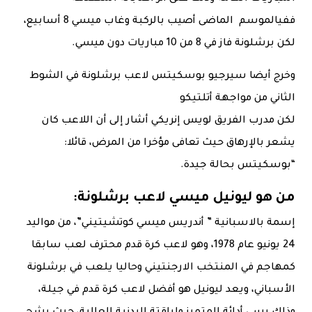
ففيالموسم الماضى أصيب بالركبة وغاب ميسي 8 أسابيع،
لكن برشلونة فاز في 8 من 10 مباريات دون ميسي.
وخرج أيضا سيرجيو بوسكيتس لاعب برشلونة في الشوط
الثاني من مواجهة أتلتيكو
لكن مدرب الفريق لويس إنريكي أشار إلى أن اللاعب كان
يشعر بالإرهاق حيث تعافى مؤخرا من المرض، قائلا:
“بوسكيتس بحالة جيدة.
من هو ليونيل ميسي لاعب برشلونة:
إسمة بالاسبانية ” أندريس ميسي كوتشيتيني”، من مواليد
24 يونيو عام 1978، وهو لاعب كرة قدم محترف لعب سابقا
كمهاجم في المنتخب الارجنتيني وحاليا يلعب في برشلونة
الأسباني، ويعد ليونيل هو أفضل لاعب كرة قدم في جيلة،