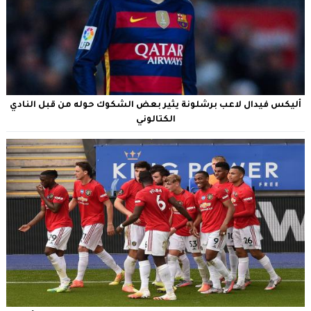
أليكس فيدال لاعب برشلونة يثير بعض الشكوك حوله من قبل النادي
الكتالوني