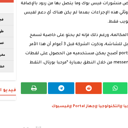
ض منشورات فيس بوك وما يتصل بها من ردود بالإضافة
ى الصور من خلال Facebook Assistant، وتأتي هذه الإجراءات بعدما لم يكن هناك أي دعم لفيس
لويب فقط.
المكالمة، ورغم ذلك فإنه لم يحتوِ على خاصية تسمح
بالتقاط صور للأصدقاء على الجانب المقابل للشاشة، وذكرت الشركة قبل 3 أعوام أن هذا الأمر
متعلق بالخصوصية، لكن يبدو أن جهاز portal أصبح يمكن مستخدميه من الحصول على لقطات
من الشاشة أثناء دردشة أو مكالمات messenger من خلال النطق بعبارة “مرحبا بورتال، التقط
فيديو 
يا
التكنولوجيا
جهاز Portal
فيسبوك