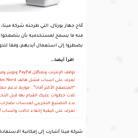
أتاح جهاز بورتال، التي طرحته شركة ميتا،
منه ما يسمح لمستخدميه بأن يتصفحوا 
يضطروا إلى استعمال أيديهم، وفقا لتدو
اقرأ أيضا...
توقف الإنترنت وتعطّل PayPal وتويتر ومواقع إلكترونية كُبرى نتيجة الهجوم الإلكتروني
تعرف على اسباب فشل هاتف OnePlus Nord في اختبار الثني
“المتصفح الأكثر أمانا”.. موزيلا تدعم ح
ثلاث خطوات عليك القيام بها قبل التخ
بدء التصنيع التجريبي لعدسات نضارات ا
تعرف على كيفية إخفاء حالات واتساب 
شركة ميتا أشارت إلى إمكانية الاستفادة 