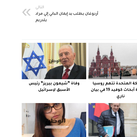
التالي
أردوغان يطلب يد إيمان الباني إلي مراد
يلدريم
ة المتحدة تتهم روسيا
وفاة “شيمون بيريز‎” رئيس
بقرصنة أبحاث كوفيد 19 في بيان
الأسبق لإسرائيل
ناري