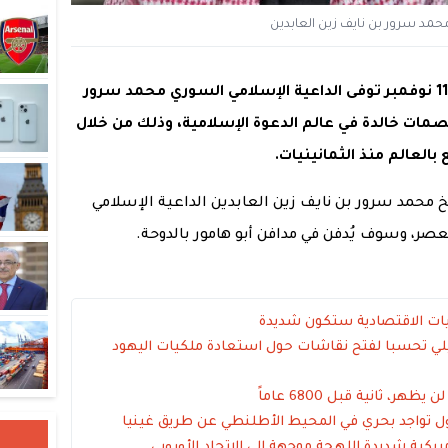
محمد سرور بن نايف زين العابدين
أخبار سوريا اليوم، مساء أمس الجمعة 11 نوفمبر توفى الداعية الإسلامي السوري محمد سرور
بصمات خالدة في عالم الدعوة الإسلامية، وذلك من خلال
العالم منذ الثمانينيات.
خ محمد سرور بن نايف زين العابدين الداعية الإسلامي
صر، وسوف يُدفن في مدافن أبو هامور بالدوحة.
اعيات الاقتصادية ستكون شديدة
ائيلي تحسبا لفتح نقاشات حول استعادة ملكيات اليهود
 ثانية قبل 6800 عاماً
ل تواجد بحري في المحيط الأطلنطي عن طريق غينيا
ة شديدة اللهجة موجهة إلى الاتحاد الأوروبي