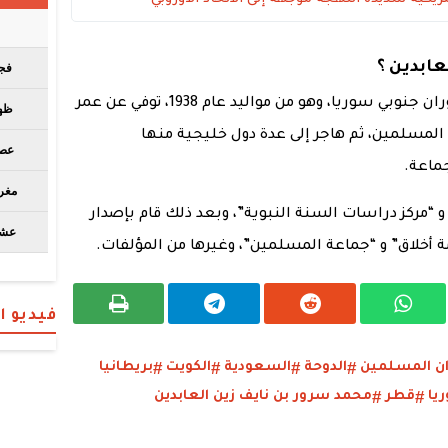
ابدين ؟
وولد الداعية محمد سرور في قرية تتبع حوران جنوبي سوريا، وهو من مواليد عام 1938، توفي عن عمر
 الإخوان المسلمين، ثم هاجر إلى عدة دول خليجية منها
ماعة.
 “مركز دراسات السنة النبوية”، وبعد ذلك قام بإصدار
مة أخلاق” و “جماعة المسلمين”، وغيرها من المؤلفات.
فيديو 
ان المسلمين
الدوحة
السعودية
الكويت
بريطانيا
يا
قطر
محمد سرور بن نايف زين العابدين