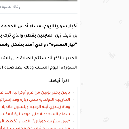
وفاة الداعية 
بن نايف زين العابدين بقطر، والذي ترك 
“تيار الصحوة”، والذي أمتد بشكل واسع ب
الجدير بالذكر أنه ستتم الصلاة على الشي
السوري، اليوم السبت وذلك بعد صلاة الع
اقرأ أيضا...
بايدن يحذر بوتين من غزو أوكرانيا: التد
الخارجية البولندية تلغي زيارة وفد إسر
وفاة زيندزي أبنة الزعيم ويلسون مانديلا
سماء السعودية على موعد لرؤية مذنب لن يظهر،
“وول ستريت جورنال”: الصين تخطط لأو
فرانس برس تكشف عن فحوى رسالة أمريكي