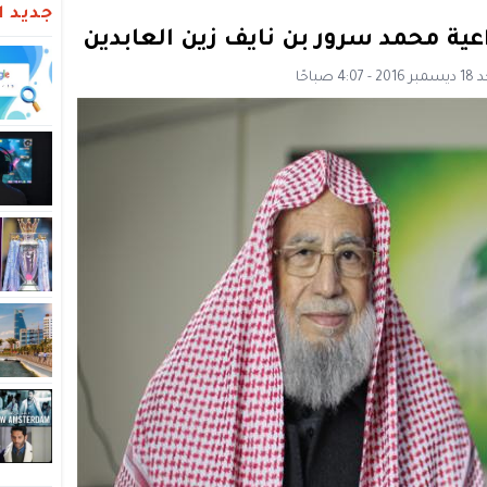
جديد ال
داعية محمد سرور بن نايف زين العابدين
باحًا