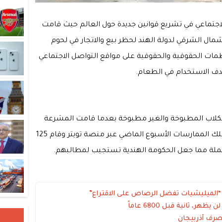
الاجتماعي في تشريع قوانين جديدة حول العالم حيث قامت
لشمال الشرقي لدولة الهند لحظر بيع والاتجار في لحوم
مات الحقوقية والحقوقية على مواقع التواصل الاجتماعي
بهدف الاستخدام في الطعام.
الكلاب المطبوخة والغير مطبوخة بعدما قامت المشرعة
مانيكا غاندي بحث الحكومة الهندية وقف تلك الممارسات الأسبوع الماضي عبر منصة تويتر وقام 125
لحملة مما جعل الحكومة الهندية تستجيب لمطالبهم.
ة: “الميليشيات تفضل الرصاص على الاقتراع”
 ثانية قبل 6800 عاماً
تصرف أذربيجان