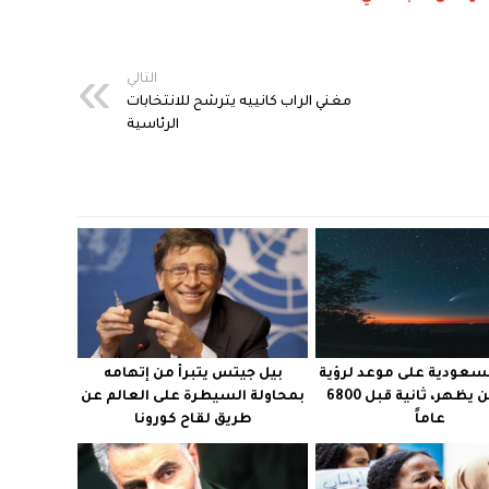
التالي
مغني الراب كانييه يترشح للانتخابات
الرئاسية
سعودية على موعد لرؤية
بيل جيتس يتبرأ من إتهامه
مذنب لن يظهر، ثانية قبل 6800
بمحاولة السيطرة على العالم عن
عاماً
طريق لقاح كورونا