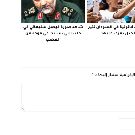
قانونية في السودان تثير
شاهد صورة فيصل سليماني في
لجدل تعرف عليها
حلب التي تسببت في موجة من
الغضب
لإلزامية مشار إليها بـ
*