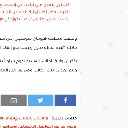
كلينتون تتفوق علي ترامب في إستطلاع الإ
إقتراب حظر تطبيق تيك توك من الولايات 
رؤساء الدول يهنئون ترامب بفوزه في الإن
وعلقت منظمة هيومان سوسيتي انترناشونال
قائلة “هذه نقطة تحول رئيسة نحو إنهاء ا
يذكر أن ولاية ناجالاند الهندية تقوم سنوياً
ويتم تعذيب تلك الكلاب وضربها حتي المو
كلمات دليلية
الاتجار بالكلاب
ايقاف الا
قوة مواقع التواصل الاجتماعي
مواقع ا