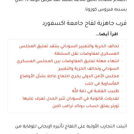
أجسام مضادة تخلق مناعة صلبة ضد مرض كوفد 19 الذي
يسببه فيروس كورونا.
قرب جاهزية لقاح جامعة اكسفورد
اقرأ أيضا...
تحالف الحرية والتغيير السوداني ينتقد تعليق المجلس
العسكري لمفاوضات نقل السلطة
انتهاء مهلة تعليق المفاوضات بين المجلس العسكري
السوداني وتحالف الحرية والتغيير
مجلس الأمن الدولي يجري اجتماع عاجلا بشأن الأوضاع
المأساوية في حلب
طبيب الغلابة في ذمة الله
تعديلات قانونية في السودان تثير الجدل تعرف عليها
تويتر يعلق حساب دونالد ترامب الابن
اثبتت التجارب الأولية على اللقاح تأثيره الإيجابي للوقاية من