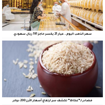
سعر الذهب اليوم.. عيار 21 يكسر حاجز 191 ريال سعودي
مصادر لـ”عكاظ” تكشف سر ارتفاع أسعار الأرز 200 دولار