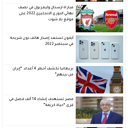
مباراة ارسنال وليفربول في نصف
نهائي الدوري الانجليزي 2022 على
موقع يلا شوت
آيفون تستعد إصدار هاتف دون شريحة
في سبتمبر 2022
بريطانيا تكشف أخطر 4 أعداء: “إيران
من بينهم”
مصر تستهدف إنشاء 14 ألف فصل في
قرى “حياة كريمة”