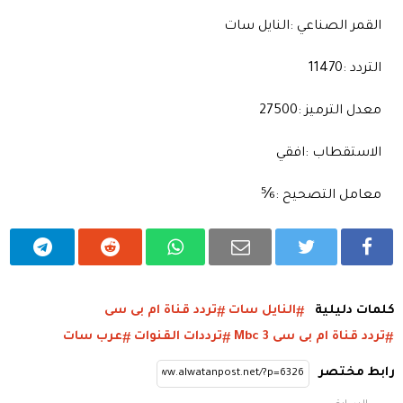
القمر الصناعي :النايل سات
التردد :11470
معدل الترميز :27500
الاستقطاب :افقي
معامل التصحيح :⅚
كلمات دليلية
النايل سات
تردد قناة ام بى سى
تردد قناة ام بى سى 3 Mbc
ترددات القنوات
عرب سات
رابط مختصر