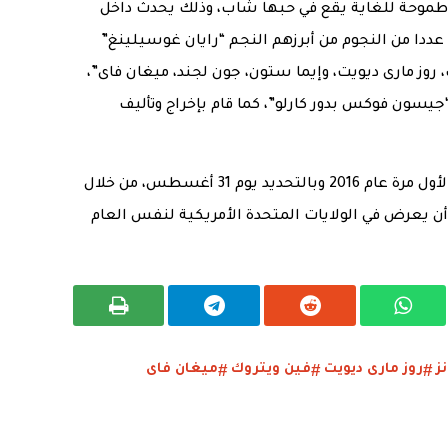
ة طموحة للغاية يقع في حبها شاب، وذلك يحدث داخل
ددا من النجوم من أبرزهم النجم “رايان غوسيلينغ”
روز مارى ديويت، وإيما ستون، جون لجند، ميغان فاى”،
جيسون فوكس بدور كارلو”، كما قام بإخراج وتأليف
بالإضافة إلى ذلك إلى أن تم عرض الفيلم لأول مرة عام 2016 وبالتحديد يوم 31 أغسطس، من خلال
أن يعرض في الولايات المتحدة الأمريكية لنفس العام
ز
روز مارى ديويت
فين ويتروك
ميغان فاى