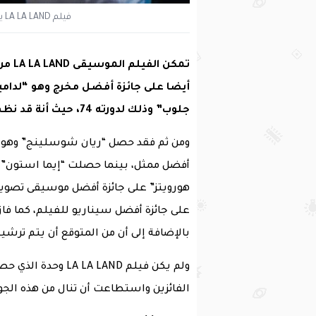
فيلم LA LA LAND يحصل علي جائزة أفضل فيلم موسيقى
تمكن
أيضا على جائزة أفضل مخرج وهو “لدامي
جلوب” وذلك لدورته 74، حيث أنة قد نظم من خلال رابطة هوليوود للصحافة الأجنبية .
أفضل ممثل، بينما حصلت “إيما استون” 
هورويتز” على جائزة أفضل موسيقى تصويري
بالإضافة إلى أن من المتوقع أن يتم ترشيح
ولم يكن فيلم A LAND
الفائزين واستطاعت أن تنال من هذه الجوا