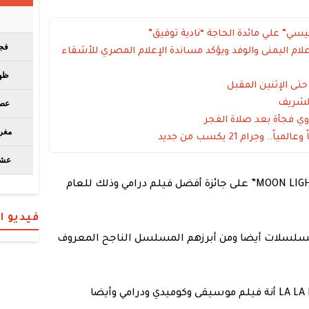
سي” علي مائدة الحاجة “نادية توفيق”
لام اليمنى والوفد ويؤكد مساندة الإعلام المصري للأشقاء
ى الإثنين المقبل
 الشريف
وي فجأة بعد صلاة الفجر
وجرام 21 يكسب من جديد
وقد كانت من أبرز هذه الأفلام هو فيلم “MOON LIGHT” على جائزة أفضل فيلم درامي وذلك للعام
فيديو 
لمسلسلات أيضا ومن أبرزهم المسلسل الناجح المعروف
وفى هذا السياق فمن المعروف عن LA LA LAND أنة فيلم موسيقى وكوميدي ودرامي وأيضا