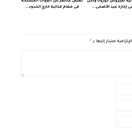
نية لفيروس كورونا ولكن
بعض عناصر من القوات المسلحة
إجازة عيد الأضحى...
فى مهام قتالية خارج الحدود...
لإلزامية مشار إليها بـ
*