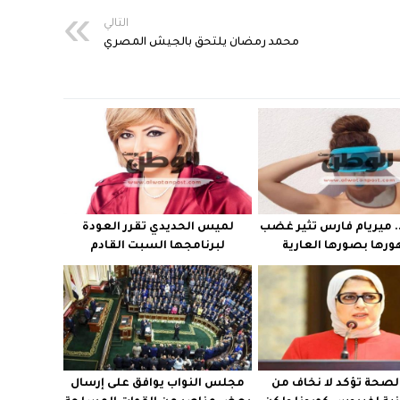
التالي
محمد رمضان يلتحق بالجيش المصري
. ميريام فارس تثير غضب
لميس الحديدي تقرر العودة
رها بصورها العارية
لبرنامجها السبت القادم
الصحة تؤكد لا نخاف من
مجلس النواب يوافق على إرسال