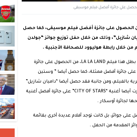
 الفيلم الموسيقى LA LA LAND من الحصول على جائزة أفضل فيلم موسيقى، كما حصل
ان شازيل”، وذلك من خلال حفل توزيع جوائز “جولدن
ومن ثم فقد حصل “ريان شوسلينج” وهو بطل هذا فيلم LA LA LAND، من الحصول على جائزة
على جائزة أفضل ممثلة، كما حصل أيضا ” وستين
ة بالفيلم، ومن جانبة فقد حصل أيضا “داميان شازيل”
على جائزة أفضل سيناريو للفيلم، كما فازت أيضا أغنية “CITY OF STARS” على جائزة أفضل أغنية
ها لجائزة أوسكار .
LA L وحدة الذي حصل على جوائز، بل كانت توجد أفلام عديدة أخرى بقائمة
ئز المقدمة من الحفل .