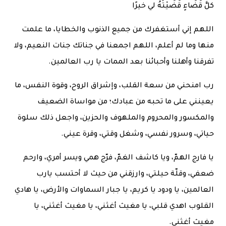
كلَّ قَضَاءٍ قَضَيْتَهُ لي خيرًا
اللهم إني أستغفرك من جميع الذنوب والخطايا، ما علمت
منها وما لم أعلم، اللهم اجمعنا في جناتك جنات النعيم، ولا
تفرقنا وأهلنا وأحبائنا بعد الممات يا رب العالمين.
رب امنحني من سعة القلب، وإشراق الروح، وقوة النفس، ما
يعينني على ما تحبه من عبادك؛ من مواساة الضعيف
والمكسور والمحروم والملهوف والحزين، واجعل ذلك سلوة
حياتي، وسرور نفسي، وشغل وقتي، وقرة عيني.
يا فارج الهمّ، ويا كاشف الغمّ، فرّج همي ويسر أمري، وارحم
ضعفي، وقلّة حيلتي، وارزقني من حيث لا أحتسب يارب
العالمين، يا ودود يا كريم، يا جبار السماوات والأرض، يا هادي
القلوب اهدي قلبي، يا مغيث أغثني، يا مغيث أغثني، يا
مغيث أغثني.