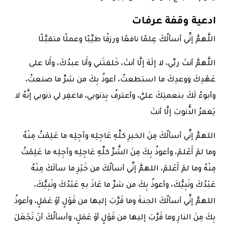
ادعية وقفة عرفات
اللَّهمَّ إنِّي أسألُكَ عِلمًا نافعًا ورزقًا طيِّبًا وعملًا متقبَّلًا
اللَّهمَّ أنتَ ربِّي، لا إلَهَ إلَّا أنتَ، خَلقتَني وأَنا عبدُكَ، وأَنا على
عَهْدِكَ ووعدِكَ ما استطعتُ، أعوذُ بِكَ من شرِّ ما صنعتُ،
وأبوءُ لَكَ بنعمتِكَ عليَّ، وأعترفُ بِذنوبي، فاغفِر لي ذنوبي إنَّهُ لا
يَغفرُ الذُّنوبَ إلَّا أنتَ
اللهمَّ إنِّي أسألُكَ مِنَ الخيرِ كلِّهِ عَاجِلِه وآجِلِه ما عَلِمْتُ مِنْهُ
وما لمْ أَعْلمْ، وأعوذُ بِكَ مِنَ الشَّرِّ كلِّهِ عَاجِلِه وآجِلِه ما عَلِمْتُ
مِنْهُ وما لمْ أَعْلمْ، اللهمَّ إنِّي أسألُكَ من خَيْرِ ما سألَكَ مِنْهُ
عَبْدُكَ ونَبِيُّكَ، وأعوذُ بِكَ من شرِّ ما عَاذَ بهِ عَبْدُكَ ونَبِيُّكَ،
اللهمَّ إنِّي أسألُكَ الجنةَ وما قَرَّبَ إليها من قَوْلٍ أوْ عَمَلٍ، وأعوذُ
بِكَ مِنَ النارِ وما قَرَّبَ إليها من قَوْلٍ أوْ عَمَلٍ، وأسألُكَ أنْ تَجْعَلَ