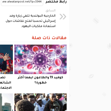
رابط مختصر
السابق
الخارجية البولندية تلغي زيارة وفد
إسرائيلي تحسبا لفتح نقاشات حول
استعادة ملكيات اليهود
مقالات ذات صلة
كوفيد 19 والطاعون ايهما أكثر
تصر
خطورة؟
الشائع
الاجتما