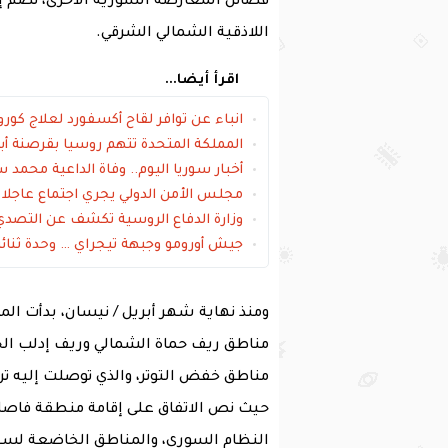
فصائل المعارضة السورية الأخرى، تضم إ
اللاذقية الشمالي الشرقي.
اقرأ أيضا...
انباء عن توافر ‏لقاح أكسفورد لعلاج ‎كورونا في سبتمبر
المملكة المتحدة تتهم روسيا بقرصنة أبحاث كوفيد 9
أخبار سوريا اليوم.. وفاة الداعية محمد س
مجلس الأمن الدولي يجري اجتماع عاجلا 
وزارة الدفاع الروسية تكشف عن التصد
جيش أورومو وجبهة تيجراي … وحدة ثنائية
ومنذ نهاية شهر أبريل / نيسان، بدأت ال
مناطق ريف حماة الشمالي وريف إدلب الج
مناطق خفض التوتر، والذي توصلت إليه تر
حيث نص الاتفاق على إقامة منطقة فاصل
النظام السوري، والمناطق الخاضعة لس