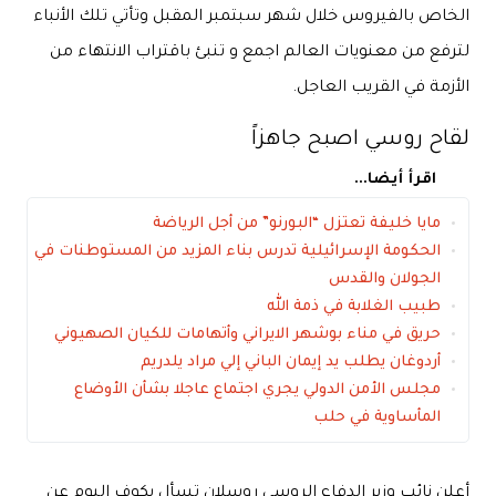
الخاص بالفيروس خلال شهر سبتمبر المقبل وتأتي تلك الأنباء
لترفع من معنويات العالم اجمع و تنبئ باقتراب الانتهاء من
الأزمة في القريب العاجل.
لقاح روسي اصبح جاهزاً
اقرأ أيضا...
مايا خليفة تعتزل “البورنو” من أجل الرياضة
الحكومة الإسرائيلية تدرس بناء المزيد من المستوطنات في
الجولان والقدس
طبيب الغلابة في ذمة الله
حريق في مناء بوشهر الايراني وأتهامات للكيان الصهيوني
أردوغان يطلب يد إيمان الباني إلي مراد يلدريم
مجلس الأمن الدولي يجري اجتماع عاجلا بشأن الأوضاع
المأساوية في حلب
أعلن نائب وزير الدفاع الروسي روسلان تسأل يكوف اليوم عن