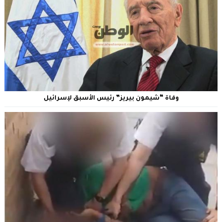
وفاة “شيمون بيريز‎” رئيس الأسبق لإسرائيل