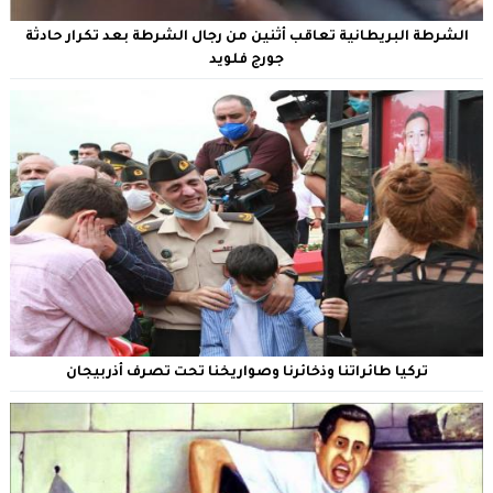
الشرطة البريطانية تعاقب أثنين من رجال الشرطة بعد تكرار حادثة
جورج فلويد
‏تركيا طائراتنا وذخائرنا وصواريخنا تحت تصرف أذربيجان