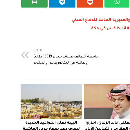
المديرية العامة للدفاع المدني
الة الطقس في مكة
التالي
جامعة الطائف تعتمد قبول 13919 طالباً
وطالبة في البكالوريوس والدبلوم
لفلكي خالد الزعاق: احذروا
البيئة تعلن المواعيد الجديدة
العقارب والثعابين الأيام
لصرف دعم صغار مربي الماشية