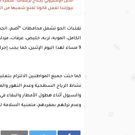
الذيل الإلكتروني يجتاح بريطانيا: سعره 145 جنيه استرليني
نيوزلندا تفعل قانونا لمنع شعبها من ال
تقلبات الجو تشمل محافظات “أضم، الجمو
9 مساء لهذا اليوم الإثنين، كما يجب إجراءات الوقائية والحيطة من هذا الطقس المتقلب.
كما حثت جميع المواطنين الالتزام بتعلي
نشاط الرياح السطحية وعدم التهور والمغا
والسيول أثناء هطول الأمطار والبقاء في
وعدم تركهم بمفردهم، متمنية السلامة ل