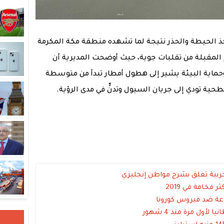
أخذ الحيطة والحذر نتيجة لما تشهده منطقة مكة المكرمة
م المقبلة من تقلبات جوية، حيث أوضحت المديرية أن
د وحماية البيئة يشير إلى هطول أمطار تبدأ من متوسطة
ية تودي إلى جريان السيول وتدنٍّ في مدى الرؤية.
حربية تعلق بشرج مواطن إنجليزي
ر فخامة في 2019
اعة ضد فيروس كورونا
أول مرة منذ 4 شهور