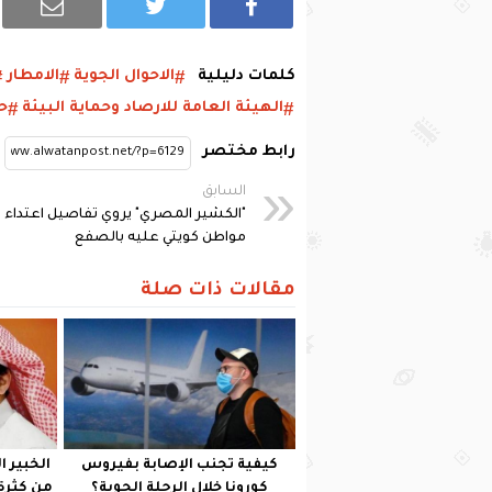
كلمات دليلية
الاحوال الجوية
الامطار
الهيئة العامة للارصاد وحماية البيئة
ح
رابط مختصر
السابق
"الكشير المصري" يروي تفاصيل اعتداء
مواطن كويتي عليه بالصفع
مقالات ذات صلة
كيفية تجنب الإصابة بفيروس
الخبير ا
كورونا خلال الرحلة الجوية؟
من كثرة 